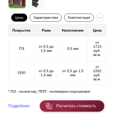
полимерно-порошковом же количество цветов не
ограничивается и вам для выбора доступен полный
спектр.
Цены
Характеристики
Комплектация
Покрытие
Рама
Наполнение
Цена
от
от 0,5 до
1713
ПЭ
0,5 мм
1,5 мм
руб.
кв.м.
от
от 0,5 до
от 0,5 до 1,5
2262
ППП
1,5 мм
мм
руб.
кв.м.
* ПЭ - полиэстер, ППП - полимерно-порошковое
Оно напрямую влияет на функционал забора, как
описано выше о вашей конфиденциальности. С
помощью нахлеста можно
Подробнее
Расчитать стоимость
отрегулировать
просматриваемость
забора на даче.
Ее можно как повысить так и понизить. Чем меньше