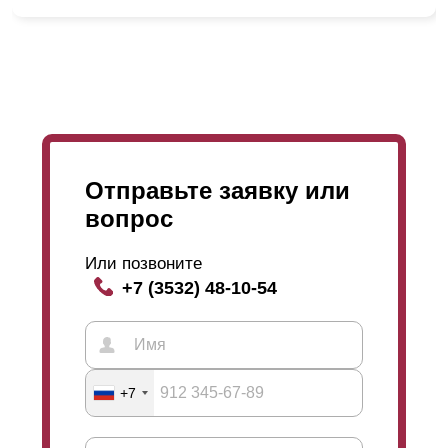
нахлест, тем больше
просматриваемость
. Выбор
только ваш! Изготовим по вашим меркам и желанием
в индивидуальном порядке. Подробнее и наглядно
можно увидеть на картинках. Если у вас останутся
какие-то вопросы, Вы можете заказать звонок нашего
менеджера, который даст вам более точную
информацию и
объяснение
.
Отправьте заявку или
вопрос
Или позвоните
+7 (3532) 48-10-54
Данный вариант является базовым забором среди
наших заборов. Дизайн простой, массивный и
брутальный. В этой модели относительно других
моделей нашей линейки меньше горизонтальных
линий и разнообразных изгибов, а больше ровных
+7
поверхностей. Такой дизайн выглядит простым и
лаконичным. Грязь не будет скапливаться в изгибах
забора, внешний вид будет аккуратным и