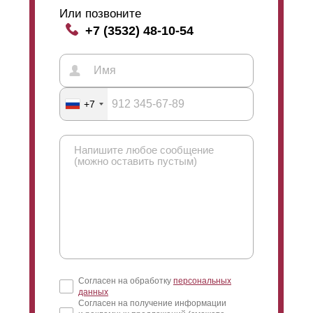
забор выглядит одинаково с двух сторон. Такой забор
Или позвоните
ставят, например, между двух участков или в других
+7 (3532) 48-10-54
случаях, когда необходим презентабельный вид с
каждой стороны. Односторонний забор,
соответственно, имеет лицевую сторону (для улицы)
и изнаночную (для двора). Так можно сэкономить,
потому что стали на односторонний забор требуется
меньше (см. рисунок профиля).
+7
Согласен на обработку
персональных
данных
Согласен на получение информации