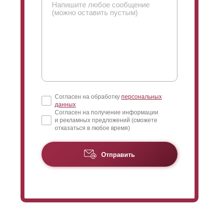
то вариант «Люкс» - то, что нужно.
Изучить профиль «Люкс» можно, воспользовавшись
рисунком-схемой. Как и в других моделях, «Люкс»
может сочетаться с секциями различной глубины.
При глубине секций 50 мм, 60 мм, 80 мм
используются
ламели
высотой 80 мм, 80 мм и 110
мм соответственно. Если в младших вариантах
линейки «Премиум», «Стандарт» и «
Оптима
»
Согласен на обработку
персональных
разница в дизайне сохранялась путем изменения
данных
высоты
ламели
(но без изменений
Z
-профиля), то в
Согласен на получение информации
и рекламных предложений (сможете
варианте «Люкс» высота
ламели
меняется
отказаться в любое время)
относительно изменению профиля. Это повлияет на
выбор нахлеста.
Отправить