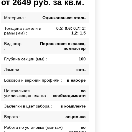
от 2649 руб. за кв.м.
Каркасы ворот
Калитки
Материал :
Оцинкованная сталь
Входные группы
Толщина ламели и
0,5; 0,6; 0,7; 1;
рамы (мм) :
1,2; 1,5
ВСЕ ДЛЯ ЗАБОРА
Вид покр.
Порошковая окраска;
:
полиэстер
Панели для забора
Глубина секции (мм) :
100
Ламели :
есть
Боковой и верхний профили :
в наборе
Центральная
по
усиливающая планка :
необходимости
Заклепки в цвет забора :
в комплекте
Ворота :
опционно
Работа по установке (монтаж)
по