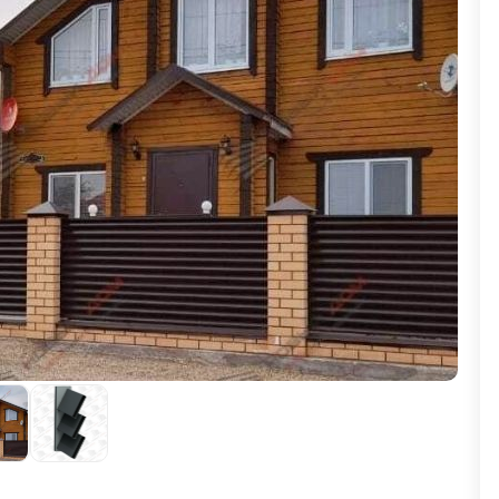
ВЫБОР ПО ХАРАКТЕРИСТИКАМ
Горизонтальные заборы
Высокие заборы
Красивые, дизайнерские заборы
ВЫБОР ПО СПОСОБУ МОНТАЖА
Заборы под ключ
Готовые заборы
Комплекты заборов-лего "сделай сам"
Быстровозводимые заборы