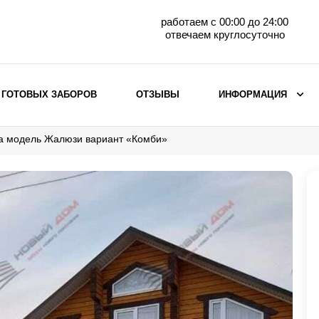
работаем с 00:00 до 24:00
отвечаем круглосуточно
 ГОТОВЫХ ЗАБОРОВ
ОТЗЫВЫ
ИНФОРМАЦИЯ
жа модель Жалюзи вариант «Комби»
ВЫБОР ПО МАТЕРИАЛУ
Заборы с кирпичными столбами
Заборы из евроштакетника
горизонтального
Металлические заборы для дачи
Забор жалюзи с кирпичными столбами
Металлические заборы
Металлические ограждения