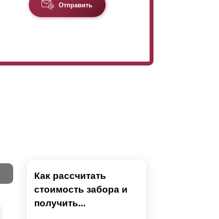
Отправить
Как рассчитать
стоимость забора и
Тест
получить...
Секци
Высок
Наши 
Выбра
Вы
напол
показ
детски
преды