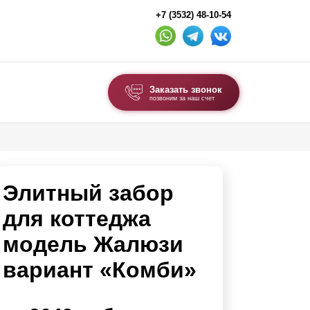
+7 (3532) 48-10-54
Заказать звонок
позвоним за наш счет
ВЫБОР ПО ТИПУ
Модульные заборы и ограждения
Элитный забор
Комбинированные заборы
Секционные заборы
для коттеджа
модель Жалюзи
ВОРОТА И КАЛИТКИ
вариант «Комби»
Ворота откатные
Ворота распашные
Ворота складные гармошка