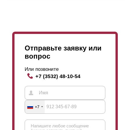
Отправьте заявку или
вопрос
Или позвоните
+7 (3532) 48-10-54
Если прохожий попробует посмотреть через забор
+7
сквозь
ламели
, то мы получаем понятие угол обзора.
Выше на картинке продемонстрирован угол обзора.
В «
Оптима
» при глубине секции 50 миллиметров
Если смотришь с лицевой стороны забора, то
получаем высоту
ламели
109 миллиметров, а при
увидишь небо (либо крышу дома). А при взгляде с