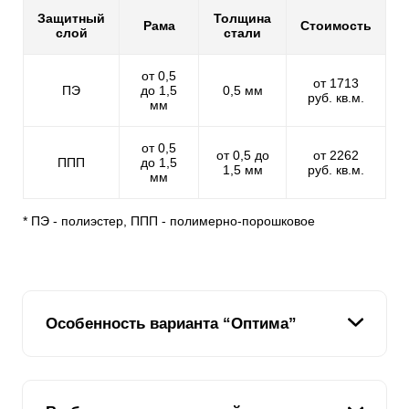
Защитный
Толщина
Рама
Стоимость
слой
стали
от 0,5
от 1713
ПЭ
до 1,5
0,5 мм
руб. кв.м.
мм
от 0,5
от 0,5 до
от 2262
ППП
до 1,5
1,5 мм
руб. кв.м.
мм
* ПЭ - полиэстер, ППП - полимерно-порошковое
Особенность варианта “Оптима”
Ламель
забора «
Оптима
» повторяет форму