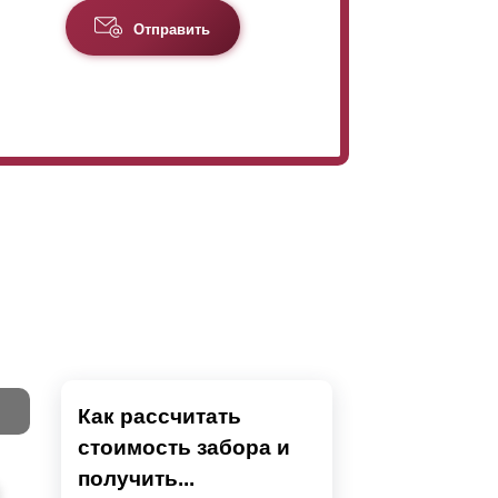
Отправить
Как рассчитать
стоимость забора и
Тест
получить...
Секци
Высок
Наши 
Выбра