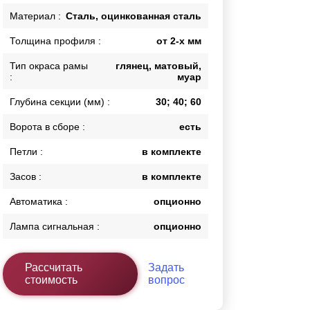
Каркасы ворот
Материал :
Сталь, оцинкованная сталь
Калитки
Толщина профиля :
от 2-х мм
Входные группы
Тип окраса рамы
глянец, матовый,
:
муар
ВСЕ ДЛЯ ЗАБОРА
Глубина секции (мм) :
30; 40; 60
Панели для забора
Ворота в сборе :
есть
Петли :
в комплекте
Засов :
в комплекте
Автоматика :
опционно
Лампа сигнальная :
опционно
Рассчитать
Задать
стоимость
вопрос