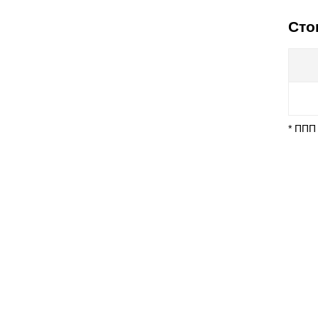
Сто
* ППП