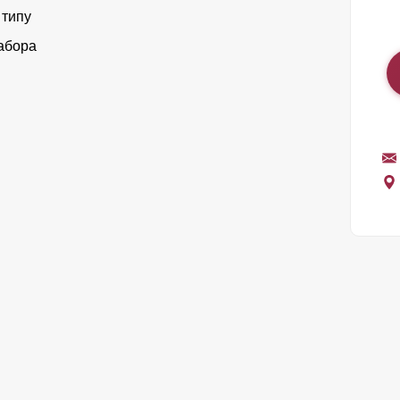
 типу
абора