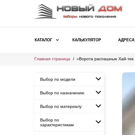
КАТАЛОГ
КАЛЬКУЛЯТОР
АДРЕСА
Главная страница
»
Ворота распашные Хай-тек
ВЫБОР ПО МОДЕЛИ
Заборы Ранчо
Выбор по модели
Заборы Хай-тек
Заборы Классика
Выбор по назначению
Заборы Ранчо
Заборы Жалюзи
Заборы Хай-тек
Выбор по материалу
Заборы и ограждения для
Заборы Классика
детских садов
ВЫБОР ПО НАЗНАЧЕНИЮ
Заборы Жалюзи
Выбор по
Заборы с кирпичными столбами
Заборы для дачи
характеристикам
Заборы и ограждения для детских
Заборы из евроштакетника
Элитные заборы для коттеджей
садов