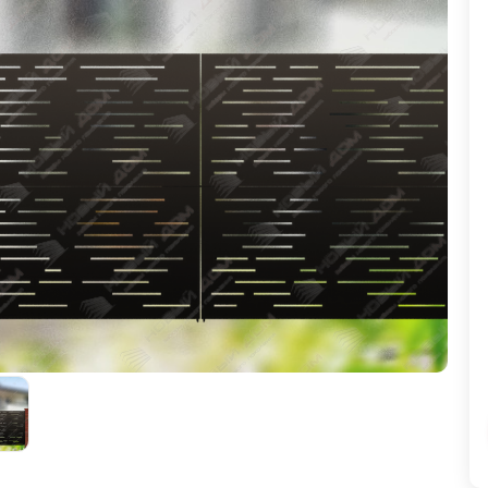
ВЫБОР ПО ХАРАКТЕРИСТИКАМ
Горизонтальные заборы
Высокие заборы
Красивые, дизайнерские заборы
ВЫБОР ПО СПОСОБУ МОНТАЖА
Заборы под ключ
Готовые заборы
Комплекты заборов-лего "сделай сам"
Быстровозводимые заборы