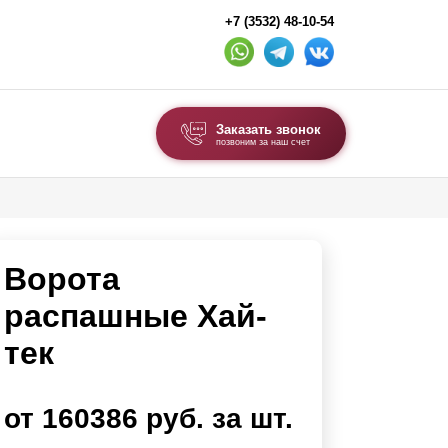
+7 (3532) 48-10-54
Заказать звонок
позвоним за наш счет
ВЫБОР ПО ТИПУ
Модульные заборы и ограждения
Ворота
Комбинированные заборы
Секционные заборы
распашные Хай-
тек
ВОРОТА И КАЛИТКИ
Ворота откатные
от 160386 руб. за шт.
Ворота распашные
Ворота складные гармошка