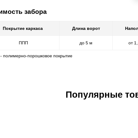
имость забора
Покрытие каркаса
Длина ворот
Напол
ППП
до 5 м
от 1
 - полимерно-порошковое покрытие
Популярные то