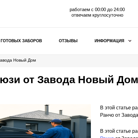
работаем с 00:00 до 24:00
отвечаем круглосуточно
 ГОТОВЫХ ЗАБОРОВ
ОТЗЫВЫ
ИНФОРМАЦИЯ
Завода Новый Дом
ВЫБОР ПО МАТЕРИАЛУ
Заборы с кирпичными столбами
юзи от Завода Новый До
Заборы из евроштакетника
горизонтального
Металлические заборы для дачи
Забор жалюзи с кирпичными столбами
В этой статье 
Металлические заборы
Ранчо от Завод
Металлические ограждения
В этой статье 