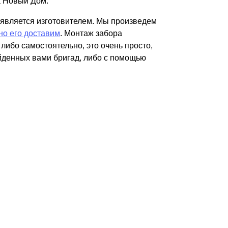
 Новый Дом.
Каркасы ворот
является изготовителем. Мы произведем
Калитки
но его доставим
. Монтаж забора
Входные группы
либо самостоятельно, это очень просто,
йденных вами бригад, либо с помощью
ВСЕ ДЛЯ ЗАБОРА
Панели для забора