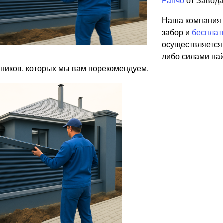
Ранчо
от Завода
ВЫБОР ПО ХАРАКТЕРИСТИКАМ
Наша компания 
Горизонтальные заборы
забор и
бесплат
Высокие заборы
осуществляется 
Красивые, дизайнерские заборы
либо силами на
ников, которых мы вам порекомендуем.
ВЫБОР ПО СПОСОБУ МОНТАЖА
Заборы под ключ
Готовые заборы
Комплекты заборов-лего "сделай сам"
Быстровозводимые заборы