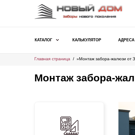
КАТАЛОГ
КАЛЬКУЛЯТОР
АДРЕСА
Главная страница
»
Монтаж забора-жалюзи от 
ВЫБОР ПО МОДЕЛИ
Заборы Ранчо
Монтаж забора-жал
Заборы Хай-тек
Заборы Классика
Заборы Жалюзи
ВЫБОР ПО НАЗНАЧЕНИЮ
Заборы и ограждения для детских
садов