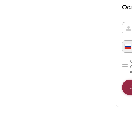
Ос
С
С
и