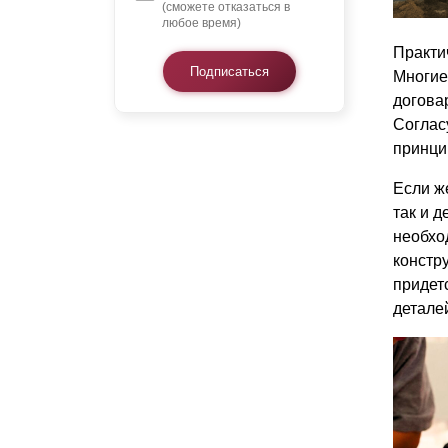
(сможете отказаться в
любое время)
Практич
Подписаться
Многие
догова
Соглас
принци
Если ж
так и 
необхо
констр
придетс
деталей