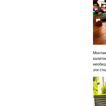
Монта
калито
необхо
эти сто