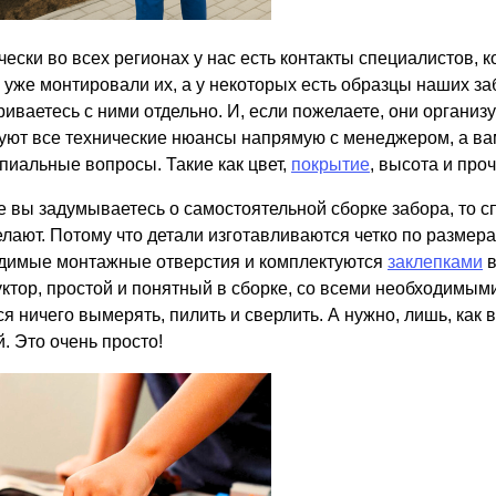
ески во всех регионах у нас есть контакты специалистов, к
 уже монтировали их, а у некоторых есть образцы наших з
риваетесь с ними отдельно. И, если пожелаете, они организ
уют все технические нюансы напрямую с менеджером, а вам,
пиальные вопросы. Такие как цвет,
покрытие
, высота и проч
е вы задумываетесь о самостоятельной сборке забора, то с
делают. Потому что детали изготавливаются четко по размер
димые монтажные отверстия и комплектуются
заклепками
в
уктор, простой и понятный в сборке, со всеми необходимы
я ничего вымерять, пилить и сверлить. А нужно, лишь, как 
. Это очень просто!