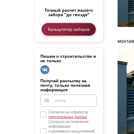
Заборы для дачи
Точный расчет вашего
Элитные заборы для коттеджей
забора "до гвоздя"
Заборы и ограждения для школ
Забор на участок 10 соток
Калькулятор заборов
Заборы и ограждения для дома
монтаж
Пишем о строительстве и
не только
Получай рассылку на
почту, только полезная
информация
Согласен на обработку
персональных данных
Согласен на получение
информации
и рекламных предложений