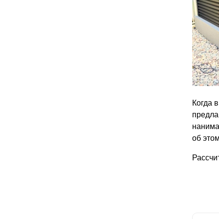
Когда 
предла
нанима
об этом
Рассчи