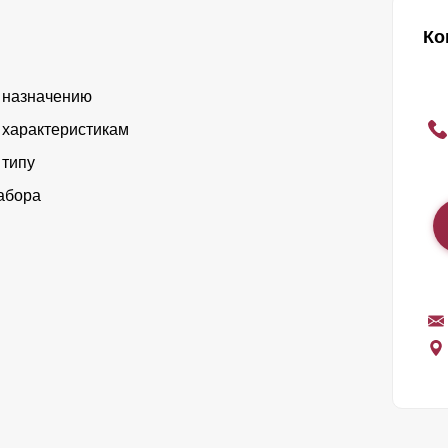
Ко
 назначению
 характеристикам
 типу
абора